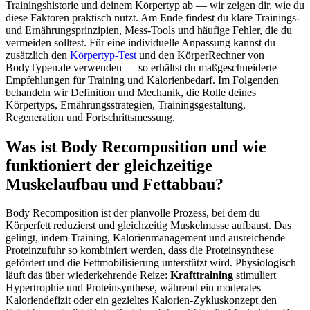
Trainingshistorie und deinem Körpertyp ab — wir zeigen dir, wie du
diese Faktoren praktisch nutzt. Am Ende findest du klare Trainings-
und Ernährungsprinzipien, Mess-Tools und häufige Fehler, die du
vermeiden solltest. Für eine individuelle Anpassung kannst du
zusätzlich den
Körpertyp‑Test
und den KörperRechner von
BodyTypen.de verwenden — so erhältst du maßgeschneiderte
Empfehlungen für Training und Kalorienbedarf. Im Folgenden
behandeln wir Definition und Mechanik, die Rolle deines
Körpertyps, Ernährungsstrategien, Trainingsgestaltung,
Regeneration und Fortschrittsmessung.
Was ist Body Recomposition und wie
funktioniert der gleichzeitige
Muskelaufbau und Fettabbau?
Body Recomposition ist der planvolle Prozess, bei dem du
Körperfett reduzierst und gleichzeitig Muskelmasse aufbaust. Das
gelingt, indem Training, Kalorienmanagement und ausreichende
Proteinzufuhr so kombiniert werden, dass die Proteinsynthese
gefördert und die Fettmobilisierung unterstützt wird. Physiologisch
läuft das über wiederkehrende Reize:
Krafttraining
stimuliert
Hypertrophie und Proteinsynthese, während ein moderates
Kaloriendefizit oder ein gezieltes Kalorien‑Zykluskonzept den