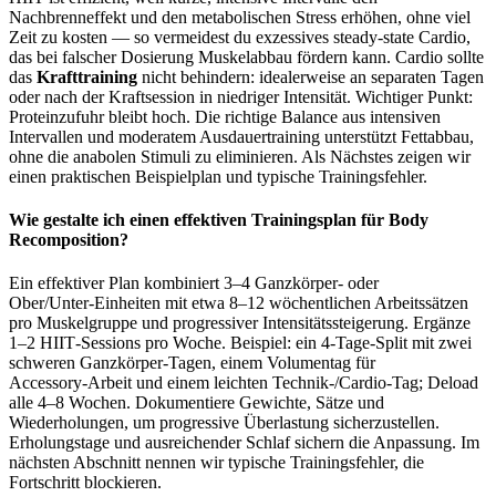
Nachbrenneffekt und den metabolischen Stress erhöhen, ohne viel
Zeit zu kosten — so vermeidest du exzessives steady‑state Cardio,
das bei falscher Dosierung Muskelabbau fördern kann. Cardio sollte
das
Krafttraining
nicht behindern: idealerweise an separaten Tagen
oder nach der Kraftsession in niedriger Intensität. Wichtiger Punkt:
Proteinzufuhr bleibt hoch. Die richtige Balance aus intensiven
Intervallen und moderatem Ausdauertraining unterstützt Fettabbau,
ohne die anabolen Stimuli zu eliminieren. Als Nächstes zeigen wir
einen praktischen Beispielplan und typische Trainingsfehler.
Wie gestalte ich einen effektiven Trainingsplan für Body
Recomposition?
Ein effektiver Plan kombiniert 3–4 Ganzkörper‑ oder
Ober/Unter‑Einheiten mit etwa 8–12 wöchentlichen Arbeitssätzen
pro Muskelgruppe und progressiver Intensitätssteigerung. Ergänze
1–2 HIIT‑Sessions pro Woche. Beispiel: ein 4‑Tage‑Split mit zwei
schweren Ganzkörper‑Tagen, einem Volumentag für
Accessory‑Arbeit und einem leichten Technik‑/Cardio‑Tag; Deload
alle 4–8 Wochen. Dokumentiere Gewichte, Sätze und
Wiederholungen, um progressive Überlastung sicherzustellen.
Erholungstage und ausreichender Schlaf sichern die Anpassung. Im
nächsten Abschnitt nennen wir typische Trainingsfehler, die
Fortschritt blockieren.