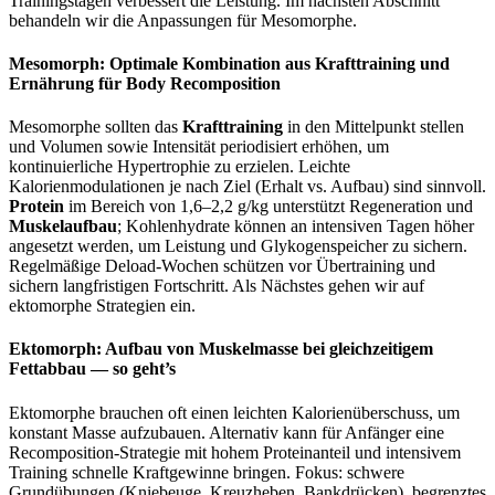
Trainingstagen verbessert die Leistung. Im nächsten Abschnitt
behandeln wir die Anpassungen für Mesomorphe.
Mesomorph: Optimale Kombination aus Krafttraining und
Ernährung für Body Recomposition
Mesomorphe sollten das
Krafttraining
in den Mittelpunkt stellen
und Volumen sowie Intensität periodisiert erhöhen, um
kontinuierliche Hypertrophie zu erzielen. Leichte
Kalorienmodulationen je nach Ziel (Erhalt vs. Aufbau) sind sinnvoll.
Protein
im Bereich von 1,6–2,2 g/kg unterstützt Regeneration und
Muskelaufbau
; Kohlenhydrate können an intensiven Tagen höher
angesetzt werden, um Leistung und Glykogenspeicher zu sichern.
Regelmäßige Deload‑Wochen schützen vor Übertraining und
sichern langfristigen Fortschritt. Als Nächstes gehen wir auf
ektomorphe Strategien ein.
Ektomorph: Aufbau von Muskelmasse bei gleichzeitigem
Fettabbau — so geht’s
Ektomorphe brauchen oft einen leichten Kalorienüberschuss, um
konstant Masse aufzubauen. Alternativ kann für Anfänger eine
Recomposition‑Strategie mit hohem Proteinanteil und intensivem
Training schnelle Kraftgewinne bringen. Fokus: schwere
Grundübungen (Kniebeuge, Kreuzheben, Bankdrücken), begrenztes