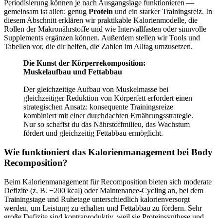
Periodisierung können je nach Ausgangslage funktionieren —
gemeinsam ist allen: genug
Protein
und ein starker Trainingsreiz. In
diesem Abschnitt erklären wir praktikable Kalorienmodelle, die
Rollen der Makronährstoffe und wie Intervallfasten oder sinnvolle
Supplements ergänzen können. Außerdem stellen wir Tools und
Tabellen vor, die dir helfen, die Zahlen im Alltag umzusetzen.
Die Kunst der Körperrekomposition:
Muskelaufbau und Fettabbau
Der gleichzeitige Aufbau von Muskelmasse bei
gleichzeitiger Reduktion von Körperfett erfordert einen
strategischen Ansatz: konsequente Trainingsreize
kombiniert mit einer durchdachten Ernährungsstrategie.
Nur so schaffst du das Nährstoffmilieu, das Wachstum
fördert und gleichzeitig Fettabbau ermöglicht.
Wie funktioniert das Kalorienmanagement bei Body
Recomposition?
Beim Kalorienmanagement für Recomposition bieten sich moderate
Defizite (z. B. −200 kcal) oder Maintenance‑Cycling an, bei dem
Trainingstage und Ruhetage unterschiedlich kalorienversorgt
werden, um Leistung zu erhalten und Fettabbau zu fördern. Sehr
große Defizite sind kontraproduktiv, weil sie Proteinsynthese und