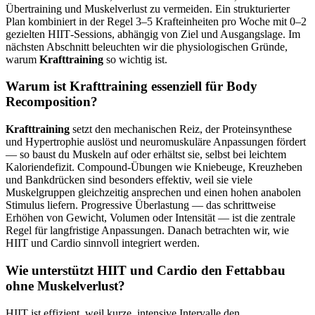
Übertraining und Muskelverlust zu vermeiden. Ein strukturierter
Plan kombiniert in der Regel 3–5 Krafteinheiten pro Woche mit 0–2
gezielten HIIT‑Sessions, abhängig von Ziel und Ausgangslage. Im
nächsten Abschnitt beleuchten wir die physiologischen Gründe,
warum
Krafttraining
so wichtig ist.
Warum ist Krafttraining essenziell für Body
Recomposition?
Krafttraining
setzt den mechanischen Reiz, der Proteinsynthese
und Hypertrophie auslöst und neuromuskuläre Anpassungen fördert
— so baust du Muskeln auf oder erhältst sie, selbst bei leichtem
Kaloriendefizit. Compound‑Übungen wie Kniebeuge, Kreuzheben
und Bankdrücken sind besonders effektiv, weil sie viele
Muskelgruppen gleichzeitig ansprechen und einen hohen anabolen
Stimulus liefern. Progressive Überlastung — das schrittweise
Erhöhen von Gewicht, Volumen oder Intensität — ist die zentrale
Regel für langfristige Anpassungen. Danach betrachten wir, wie
HIIT und Cardio sinnvoll integriert werden.
Wie unterstützt HIIT und Cardio den Fettabbau
ohne Muskelverlust?
HIIT ist effizient, weil kurze, intensive Intervalle den