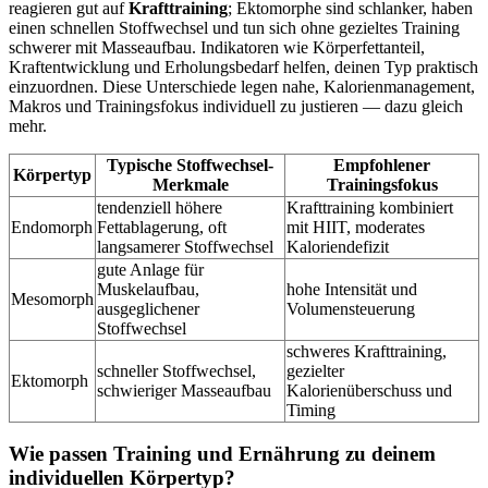
reagieren gut auf
Krafttraining
; Ektomorphe sind schlanker, haben
einen schnellen Stoffwechsel und tun sich ohne gezieltes Training
schwerer mit Masseaufbau. Indikatoren wie Körperfettanteil,
Kraftentwicklung und Erholungsbedarf helfen, deinen Typ praktisch
einzuordnen. Diese Unterschiede legen nahe, Kalorienmanagement,
Makros und Trainingsfokus individuell zu justieren — dazu gleich
mehr.
Typische Stoffwechsel-
Empfohlener
Körpertyp
Merkmale
Trainingsfokus
tendenziell höhere
Krafttraining kombiniert
Endomorph
Fettablagerung, oft
mit HIIT, moderates
langsamerer Stoffwechsel
Kaloriendefizit
gute Anlage für
Muskelaufbau,
hohe Intensität und
Mesomorph
ausgeglichener
Volumensteuerung
Stoffwechsel
schweres Krafttraining,
schneller Stoffwechsel,
gezielter
Ektomorph
schwieriger Masseaufbau
Kalorienüberschuss und
Timing
Wie passen Training und Ernährung zu deinem
individuellen Körpertyp?