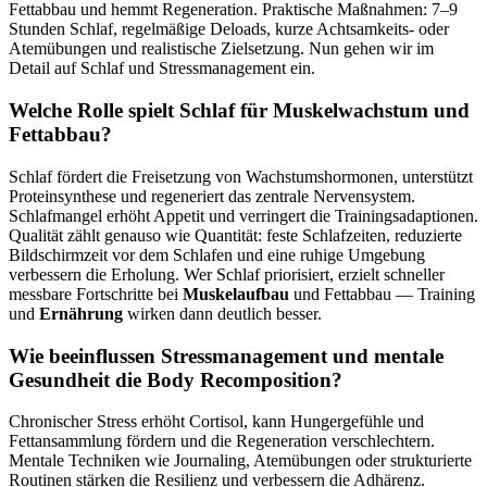
Fettabbau und hemmt Regeneration. Praktische Maßnahmen: 7–9
Stunden Schlaf, regelmäßige Deloads, kurze Achtsamkeits‑ oder
Atemübungen und realistische Zielsetzung. Nun gehen wir im
Detail auf Schlaf und Stressmanagement ein.
Welche Rolle spielt Schlaf für Muskelwachstum und
Fettabbau?
Schlaf fördert die Freisetzung von Wachstumshormonen, unterstützt
Proteinsynthese und regeneriert das zentrale Nervensystem.
Schlafmangel erhöht Appetit und verringert die Trainingsadaptionen.
Qualität zählt genauso wie Quantität: feste Schlafzeiten, reduzierte
Bildschirmzeit vor dem Schlafen und eine ruhige Umgebung
verbessern die Erholung. Wer Schlaf priorisiert, erzielt schneller
messbare Fortschritte bei
Muskelaufbau
und Fettabbau — Training
und
Ernährung
wirken dann deutlich besser.
Wie beeinflussen Stressmanagement und mentale
Gesundheit die Body Recomposition?
Chronischer Stress erhöht Cortisol, kann Hungergefühle und
Fettansammlung fördern und die Regeneration verschlechtern.
Mentale Techniken wie Journaling, Atemübungen oder strukturierte
Routinen stärken die Resilienz und verbessern die Adhärenz.