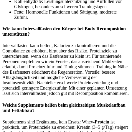
Kohlenhydrate: Leistungsunterstützung und Auffüllen von
Glykogen, besonders an schweren Trainingstagen.
Fette: Hormonelle Funktionen und Sättigung, moderate
Zufuhr.
Wie kann Intervallfasten den Körper bei Body Recomposition
unterstützen?
Intervallfasten kann helfen, Kalorien zu kontrollieren und die
Compliance zu erhöhen, birgt aber das Risiko, Proteinziele zu
unterschreiten, wenn das Essfenster zu klein ist. Für trainierende
Personen empfehlen wir ein Fenster, das ausreichend Mahlzeiten
erlaubt, damit Proteinzufuhr und Timing stimmen. Training in Nähe
des Essfensters erleichtert die Regeneration. Vorteile: bessere
Alltagstauglichkeit und mögliche Verbesserung der
Insulinsensitivität; Nachteile: erschwerte Proteinverteilung und
potenziell geringere Energiezufuhr. Mit einer geplanten Umsetzung
lässt sich Intervallfasten jedoch gut mit Recomposition kombinieren.
Welche Supplements helfen beim gleichzeitigen Muskelaufbau
und Fettabbau?
Supplements sind Ergänzung, kein Ersatz: Whey‑
Protein
ist
praktisch, um Proteinziele zu erreichen; Kreatin (3–5 g/Tag) steigert