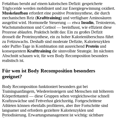
Fettabbau beruht auf einem kalorischen Defizit: gespeicherte
Triglyceride werden mobilisiert und zur Energiegewinnung oxidiert.
Muskelaufbau
erfordert eine positive Proteinsynthese, die durch
mechanischen Reiz (
Krafttraining
) und verfügbare Aminosäuren
ausgelöst wird. Hormonelle Steuerung — etwa
Insulin
, Testosteron,
Wachstumshormon und Cortisol — beeinflusst, wie effizient diese
Prozesse ablaufen. Praktisch heißt das: Ein zu großes Defizit
drosselt die Proteinsynthese, ein zu hoher Kalorienüberschuss führt
zu Fettzuwachs. Deshalb sind moderate Defizite, Kalorienzyklen
oder Puffer‑Tage in Kombination mit ausreichend
Protein
und
konsequentem
Krafttraining
die sinnvollste Strategie. Im nächsten
Abschnitt schauen wir, für wen Body Recomposition besonders
realistisch ist.
Für wen ist Body Recomposition besonders
geeignet?
Body Recomposition funktioniert besonders gut bei
Trainingsanfängern, Wiedereinsteigern und Menschen mit höherem
Körperfettanteil — diese Gruppen sehen vergleichsweise schnell
Kraftzuwächse und Fettverlust gleichzeitig. Fortgeschrittene
Athleten können ebenfalls profitieren, aber ihre Fortschritte sind
langsamer und erfordern gezieltere Kalorienzyklen und
Periodisierung. Erwartungsmanagement ist wichtig: sichtbare