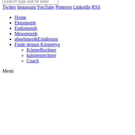
Twitter
Instagram
YouTube
Pinterest
LinkedIn
RSS
Home
Ektomorph
Endomorph
Mesomorph
abnehmen&Ernährung
Finde deinen Körpertyp
KörperRechner
kalorienrechner
Coach
Menü