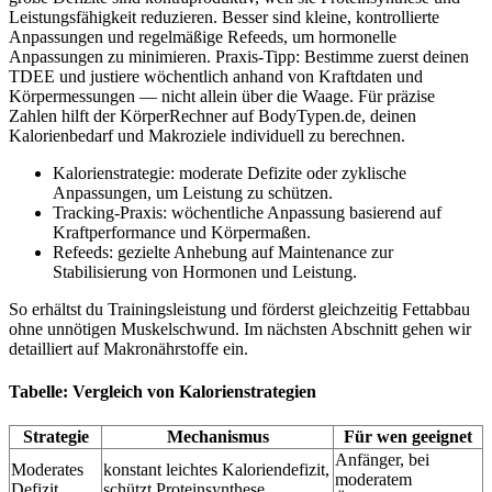
Leistungsfähigkeit reduzieren. Besser sind kleine, kontrollierte
Anpassungen und regelmäßige Refeeds, um hormonelle
Anpassungen zu minimieren. Praxis‑Tipp: Bestimme zuerst deinen
TDEE und justiere wöchentlich anhand von Kraftdaten und
Körpermessungen — nicht allein über die Waage. Für präzise
Zahlen hilft der KörperRechner auf BodyTypen.de, deinen
Kalorienbedarf und Makroziele individuell zu berechnen.
Kalorienstrategie: moderate Defizite oder zyklische
Anpassungen, um Leistung zu schützen.
Tracking‑Praxis: wöchentliche Anpassung basierend auf
Kraftperformance und Körpermaßen.
Refeeds: gezielte Anhebung auf Maintenance zur
Stabilisierung von Hormonen und Leistung.
So erhältst du Trainingsleistung und förderst gleichzeitig Fettabbau
ohne unnötigen Muskelschwund. Im nächsten Abschnitt gehen wir
detailliert auf Makronährstoffe ein.
Tabelle: Vergleich von Kalorienstrategien
Strategie
Mechanismus
Für wen geeignet
Anfänger, bei
Moderates
konstant leichtes Kaloriendefizit,
moderatem
Defizit
schützt Proteinsynthese