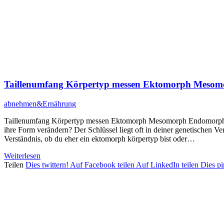
Taillenumfang Körpertyp messen Ektomorph Meso
abnehmen&Ernährung
Taillenumfang Körpertyp messen Ektomorph Mesomorph Endomorph Ha
ihre Form verändern? Der Schlüssel liegt oft in deiner genetischen V
Verständnis, ob du eher ein ektomorph körpertyp bist oder…
Weiterlesen
Teilen
Dies twittern!
Auf Facebook teilen
Auf LinkedIn teilen
Dies p