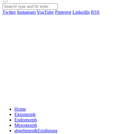
Twitter
Instagram
YouTube
Pinterest
LinkedIn
RSS
Home
Ektomorph
Endomorph
Mesomorph
abnehmen&Ernährung