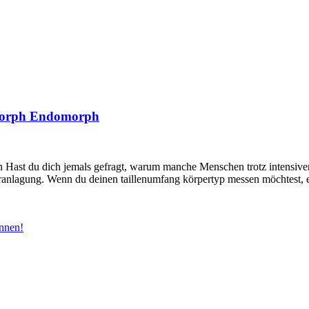
morph Endomorph
st du dich jemals gefragt, warum manche Menschen trotz intensiven
eranlagung. Wenn du deinen taillenumfang körpertyp messen möchtest, er
innen!