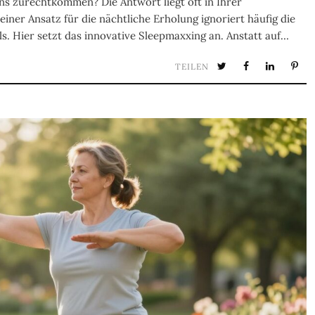
ns zurechtkommen? Die Antwort liegt oft in Ihrer
einer Ansatz für die nächtliche Erholung ignoriert häufig die
ls. Hier setzt das innovative Sleepmaxxing an. Anstatt auf…
TEILEN