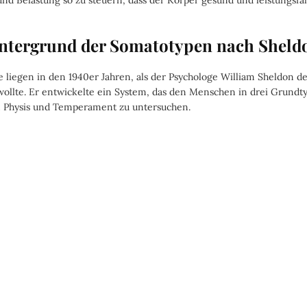
nd Belastung so zu steuern, dass der Körper gesund und leistungsfäh
intergrund der Somatotypen nach Sheld
e liegen in den 1940er Jahren, als der Psychologe William Sheldon 
ollte. Er entwickelte ein System, das den Menschen in drei Grundty
Physis und Temperament zu untersuchen.