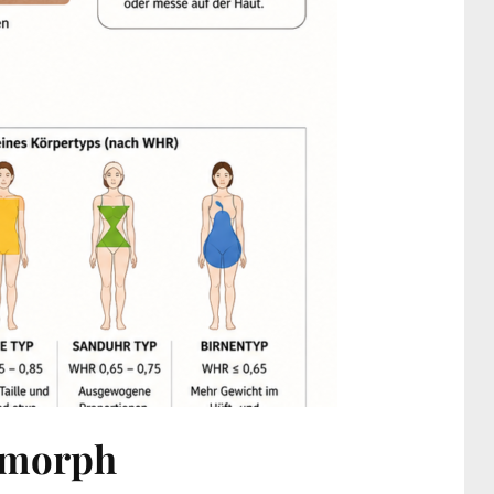
omorph