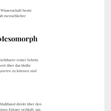
 Wissenschaft heute
alt menschlicher
 Mesomorph
chtbarer erster Schritt.
 weit über das bloße
ysieren
zu können und
as Maßband direkt über den
inen Körper verläuft, um