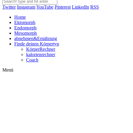
Twitter
Instagram
YouTube
Pinterest
LinkedIn
RSS
Home
Ektomorph
Endomorph
Mesomorph
abnehmen&Ernährung
Finde deinen Körpertyp
KörperRechner
kalorienrechner
Coach
Menü