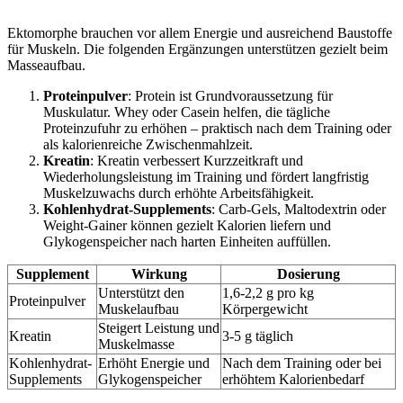
Ektomorphe brauchen vor allem Energie und ausreichend Baustoffe
für Muskeln. Die folgenden Ergänzungen unterstützen gezielt beim
Masseaufbau.
Proteinpulver
: Protein ist Grundvoraussetzung für
Muskulatur. Whey oder Casein helfen, die tägliche
Proteinzufuhr zu erhöhen – praktisch nach dem Training oder
als kalorienreiche Zwischenmahlzeit.
Kreatin
: Kreatin verbessert Kurzzeitkraft und
Wiederholungsleistung im Training und fördert langfristig
Muskelzuwachs durch erhöhte Arbeitsfähigkeit.
Kohlenhydrat‑Supplements
: Carb‑Gels, Maltodextrin oder
Weight‑Gainer können gezielt Kalorien liefern und
Glykogenspeicher nach harten Einheiten auffüllen.
Supplement
Wirkung
Dosierung
Unterstützt den
1,6-2,2 g pro kg
Proteinpulver
Muskelaufbau
Körpergewicht
Steigert Leistung und
Kreatin
3-5 g täglich
Muskelmasse
Kohlenhydrat-
Erhöht Energie und
Nach dem Training oder bei
Supplements
Glykogenspeicher
erhöhtem Kalorienbedarf