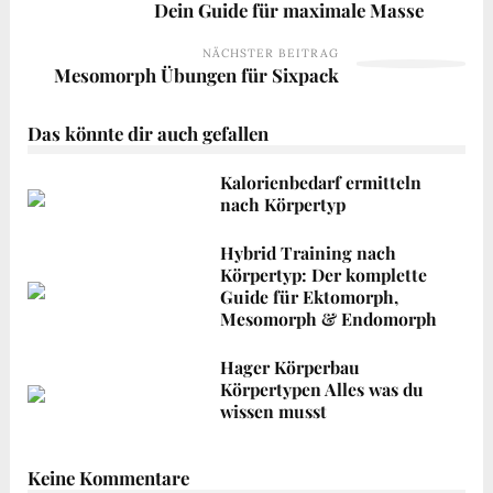
Dein Guide für maximale Masse
NÄCHSTER BEITRAG
Mesomorph Übungen für Sixpack
Das könnte dir auch gefallen
Kalorienbedarf ermitteln
nach Körpertyp
Hybrid Training nach
Körpertyp: Der komplette
Guide für Ektomorph,
Mesomorph & Endomorph
Hager Körperbau
Körpertypen Alles was du
wissen musst
Keine Kommentare