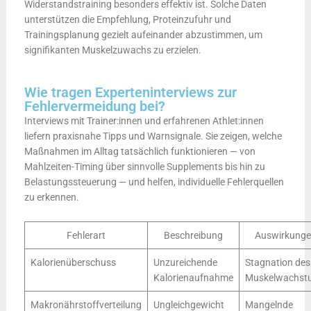
Widerstandstraining besonders effektiv ist. Solche Daten
unterstützen die Empfehlung, Proteinzufuhr und
Trainingsplanung gezielt aufeinander abzustimmen, um
signifikanten Muskelzuwachs zu erzielen.
Wie tragen Experteninterviews zur
Fehlervermeidung bei?
Interviews mit Trainer:innen und erfahrenen Athlet:innen
liefern praxisnahe Tipps und Warnsignale. Sie zeigen, welche
Maßnahmen im Alltag tatsächlich funktionieren — von
Mahlzeiten-Timing über sinnvolle Supplements bis hin zu
Belastungssteuerung — und helfen, individuelle Fehlerquellen
zu erkennen.
Fehlerart
Beschreibung
Auswirkung
Kalorienüberschuss
Unzureichende
Stagnation des
Kalorienaufnahme
Muskelwachst
Makronährstoffverteilung
Ungleichgewicht
Mangelnde