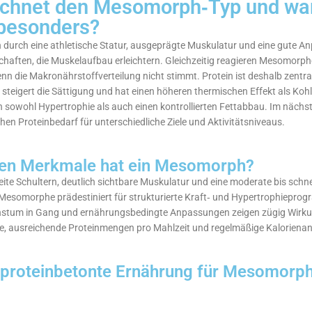
chnet den Mesomorph‑Typ und wa
 besonders?
durch eine athletische Statur, ausgeprägte Muskulatur und eine gute A
chaften, die Muskelaufbau erleichtern. Gleichzeitig reagieren Mesomorph
n die Makronährstoffverteilung nicht stimmt. Protein ist deshalb zentral:
steigert die Sättigung und hat einen höheren thermischen Effekt als Kohl
sowohl Hypertrophie als auch einen kontrollierten Fettabbau. Im nächst
hen Proteinbedarf für unterschiedliche Ziele und Aktivitätsniveaus.
hen Merkmale hat ein Mesomorph?
ite Schultern, deutlich sichtbare Muskulatur und eine moderate bis schne
Mesomorphe prädestiniert für strukturierte Kraft‑ und Hypertrophieprog
stum in Gang und ernährungsbedingte Anpassungen zeigen zügig Wirkung
äne, ausreichende Proteinmengen pro Mahlzeit und regelmäßige Kalorienan
 proteinbetonte Ernährung für Mesomorph