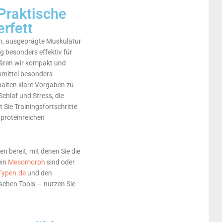
Praktische
rfett
n, ausgeprägte Muskulatur
g besonders effektiv für
klären wir kompakt und
nsmittel besonders
halten klare Vorgaben zu
chlaf und Stress, die
Sie Trainingsfortschritte
 proteinreichen
 bereit, mit denen Sie die
ein
Mesomorph
sind oder
Typen.de
und den
ischen Tools — nutzen Sie