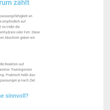
rum zählt
npassungsfähigkeit an
e empfindlich auf
 es treibt die
enhydrate oder Fett. Diese
en Abschnitt geben wir
lle Reaktion auf
ramme: Trainingsreize
. Praktisch heißt das:
passungen je nach Ziel.
e sinnvoll?