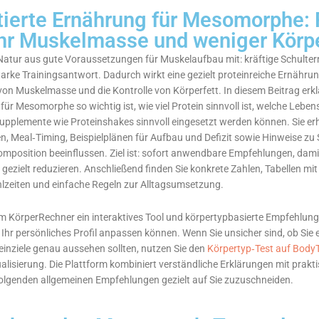
tierte Ernährung für Mesomorphe: 
r Muskelmasse und weniger Körpe
tur aus gute Voraussetzungen für Muskelaufbau mit: kräftige Schulter
tarke Trainingsantwort. Dadurch wirkt eine gezielt proteinreiche Ernährun
von Muskelmasse und die Kontrolle von Körperfett. In diesem Beitrag er
für Mesomorphe so wichtig ist, wie viel Protein sinnvoll ist, welche Lebe
Supplemente wie Proteinshakes sinnvoll eingesetzt werden können. Sie er
, Meal‑Timing, Beispielplänen für Aufbau und Defizit sowie Hinweise zu S
position beeinflussen. Ziel ist: sofort anwendbare Empfehlungen, damit 
gezielt reduzieren. Anschließend finden Sie konkrete Zahlen, Tabellen mit
hlzeiten und einfache Regeln zur Alltagsumsetzung.
m KörperRechner ein interaktives Tool und körpertypbasierte Empfehlungen
 Ihr persönliches Profil anpassen können. Wenn Sie unsicher sind, ob Sie 
teinziele genau aussehen sollten, nutzen Sie den
Körpertyp‑Test auf Body
alisierung. Die Plattform kombiniert verständliche Erklärungen mit prakt
folgenden allgemeinen Empfehlungen gezielt auf Sie zuzuschneiden.