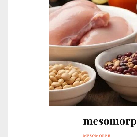
mesomorph
MESOMORPH