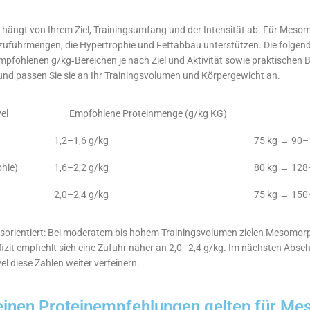
 hängt von Ihrem Ziel, Trainingsumfang und der Intensität ab. Für Meso
ufuhrmengen, die Hypertrophie und Fettabbau unterstützen. Die folgende 
empfohlenen g/kg‑Bereichen je nach Ziel und Aktivität sowie praktischen B
nd passen Sie sie an Ihr Trainingsvolumen und Körpergewicht an.
vel
Empfohlene Proteinmenge (g/kg KG)
1,2–1,6 g/kg
75 kg → 90–
hie)
1,6–2,2 g/kg
80 kg → 128
2,0–2,4 g/kg
75 kg → 150
xisorientiert: Bei moderatem bis hohem Trainingsvolumen zielen Mesomor
izit empfiehlt sich eine Zufuhr näher an 2,0–2,4 g/kg. Im nächsten Abschn
vel diese Zahlen weiter verfeinern.
einen Proteinempfehlungen gelten für M