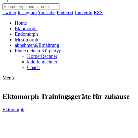
Twitter
Instagram
YouTube
Pinterest
LinkedIn
RSS
Home
Ektomorph
Endomorph
Mesomorph
abnehmen&Ernährung
Finde deinen Körpertyp
KörperRechner
kalorienrechner
Coach
Menü
Ektomorph Trainingsgeräte für zuhause
Ektomorph