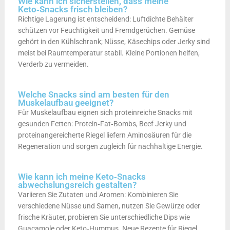
Wie kann ich sicherstellen, dass meine
Keto‑Snacks frisch bleiben?
Richtige Lagerung ist entscheidend: Luftdichte Behälter
schützen vor Feuchtigkeit und Fremdgerüchen. Gemüse
gehört in den Kühlschrank; Nüsse, Käsechips oder Jerky sind
meist bei Raumtemperatur stabil. Kleine Portionen helfen,
Verderb zu vermeiden.
Welche Snacks sind am besten für den
Muskelaufbau geeignet?
Für Muskelaufbau eignen sich proteinreiche Snacks mit
gesunden Fetten: Protein‑Fat‑Bombs, Beef Jerky und
proteinangereicherte Riegel liefern Aminosäuren für die
Regeneration und sorgen zugleich für nachhaltige Energie.
Wie kann ich meine Keto‑Snacks
abwechslungsreich gestalten?
Variieren Sie Zutaten und Aromen: Kombinieren Sie
verschiedene Nüsse und Samen, nutzen Sie Gewürze oder
frische Kräuter, probieren Sie unterschiedliche Dips wie
Guacamole oder Keto‑Hummus. Neue Rezepte für Riegel