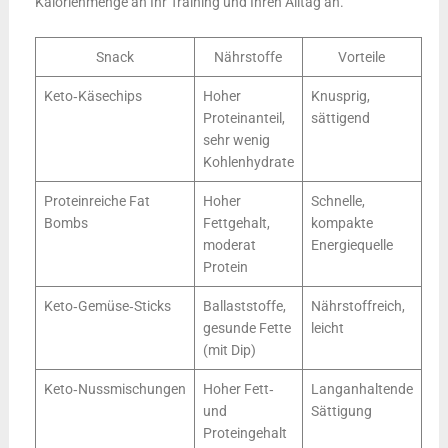
Kalorienmenge an Ihr Training und Ihren Alltag an.
Snack
Nährstoffe
Vorteile
Keto‑Käsechips
Hoher
Knusprig,
Proteinanteil,
sättigend
sehr wenig
Kohlenhydrate
Proteinreiche Fat
Hoher
Schnelle,
Bombs
Fettgehalt,
kompakte
moderat
Energiequelle
Protein
Keto‑Gemüse‑Sticks
Ballaststoffe,
Nährstoffreich,
gesunde Fette
leicht
(mit Dip)
Keto‑Nussmischungen
Hoher Fett‑
Langanhaltende
und
Sättigung
Proteingehalt