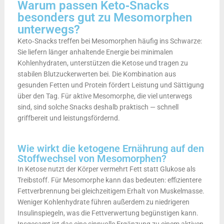
Warum passen Keto‑Snacks
besonders gut zu Mesomorphen
unterwegs?
Keto‑Snacks treffen bei Mesomorphen häufig ins Schwarze:
Sie liefern länger anhaltende Energie bei minimalen
Kohlenhydraten, unterstützen die Ketose und tragen zu
stabilen Blutzuckerwerten bei. Die Kombination aus
gesunden Fetten und Protein fördert Leistung und Sättigung
über den Tag. Für aktive Mesomorphe, die viel unterwegs
sind, sind solche Snacks deshalb praktisch — schnell
griffbereit und leistungsfördernd.
Wie wirkt die ketogene Ernährung auf den
Stoffwechsel von Mesomorphen?
In Ketose nutzt der Körper vermehrt Fett statt Glukose als
Treibstoff. Für Mesomorphe kann das bedeuten: effizientere
Fettverbrennung bei gleichzeitigem Erhalt von Muskelmasse.
Weniger Kohlenhydrate führen außerdem zu niedrigeren
Insulinspiegeln, was die Fettverwertung begünstigen kann.
Insgesamt ist das eine sinnvolle Ergänzung zu einem aktiven,