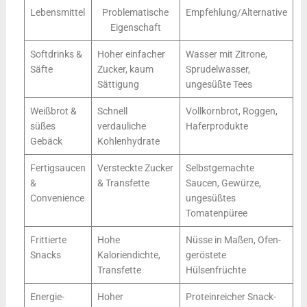
Lebensmittel
Problematische
Empfehlung/Alternative
Eigenschaft
Softdrinks &
Hoher einfacher
Wasser mit Zitrone,
Säfte
Zucker, kaum
Sprudelwasser,
Sättigung
ungesüßte Tees
Weißbrot &
Schnell
Vollkornbrot, Roggen,
süßes
verdauliche
Haferprodukte
Gebäck
Kohlenhydrate
Fertigsaucen
Versteckte Zucker
Selbstgemachte
&
& Transfette
Saucen, Gewürze,
Convenience
ungesüßtes
Tomatenpüree
Frittierte
Hohe
Nüsse in Maßen, Ofen-
Snacks
Kaloriendichte,
geröstete
Transfette
Hülsenfrüchte
Energie-
Hoher
Proteinreicher Snack-