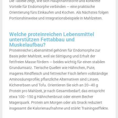
Die Tabelle zeigt, wie sich Hauptnährstoffe und konkrete
Vorteile für Endomorphe verbinden — eine praktische
Orientierung fürs Einkaufen und Kochen. Als Nächstes folgen
Portionshinweise und Integrationsbeispiele in Mahlzeiten.
Welche proteinreichen Lebensmittel
unterstützen Fettabbau und
Muskelaufbau?
Proteinreiche Lebensmittel gehören für Endomorphe zur
Basis jeder Mahlzeit, weil sie Sättigung und Erhalt der
fettfreien Masse fördern — beides wichtig für einen stabilen
Grundumsatz. Tierische Quellen wie Hähnchen, Pute,
mageres Rindfleisch und fettreicher Fisch liefern vollständige
Aminosäureprofile; pflanzliche Alternativen sind Linsen,
Kichererbsen und Tofu. Orientieren Sie sich an 20–40 g
Protein pro Mahlzeit, je nach Gesamtbedarf; das entspricht
etwa 100–150 g Hähnchenbrust oder einem Becher
Magerquark. Protein am Morgen oder als Snack reduziert
insgesamt die Kalorienaufnahme und stärkt Trainingseffekte.