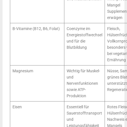
Mangel
Supplemen
erwägen
B-Vitamine (B12, B6, Folat)
Coenzyme im
Fleisch,
Energiestoffwechsel
Hülsenfrüc
und für die
Vollkornpr
Blutbildung
besonders 
bei vegetar
Ernährung
Magnesium
Wichtig für Muskel-
Nüsse, Sam
und
grünes Bla
Nervenfunktionen
unterstützt
sowie ATP-
Regenerati
Produktion
Eisen
Essentiell für
Rotes Fleis
Sauerstofftransport
Hülsenfrüch
und
Nachweis e
Leistungsfähigkeit
Mangels