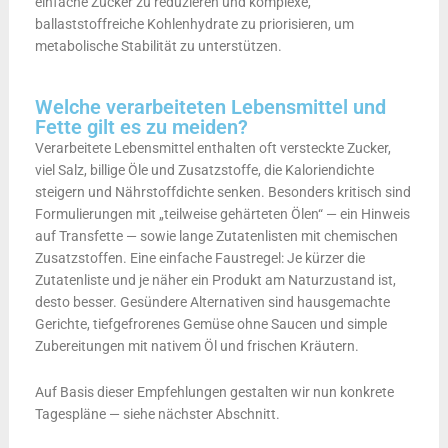
einfache Zucker zu reduzieren und komplexe,
ballaststoffreiche Kohlenhydrate zu priorisieren, um
metabolische Stabilität zu unterstützen.
Welche verarbeiteten Lebensmittel und
Fette gilt es zu meiden?
Verarbeitete Lebensmittel enthalten oft versteckte Zucker,
viel Salz, billige Öle und Zusatzstoffe, die Kaloriendichte
steigern und Nährstoffdichte senken. Besonders kritisch sind
Formulierungen mit „teilweise gehärteten Ölen“ — ein Hinweis
auf Transfette — sowie lange Zutatenlisten mit chemischen
Zusatzstoffen. Eine einfache Faustregel: Je kürzer die
Zutatenliste und je näher ein Produkt am Naturzustand ist,
desto besser. Gesündere Alternativen sind hausgemachte
Gerichte, tiefgefrorenes Gemüse ohne Saucen und simple
Zubereitungen mit nativem Öl und frischen Kräutern.
Auf Basis dieser Empfehlungen gestalten wir nun konkrete
Tagespläne — siehe nächster Abschnitt.