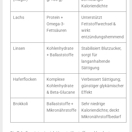
Kaloriendichte
Lachs
Protein +
Unterstützt
Omega-3-
Fettstoffwechsel &
Fettsäuren
wirkt
entzündungshemmend
Linsen
Kohlenhydrate
Stabilisiert Blutzucker,
+ Ballaststoffe
sorgt für
langanhaltende
Sättigung
Haferflocken
Komplexe
Verbessert Sättigung;
Kohlenhydrate
günstiger glykämischer
& Beta-Glucane
Effekt
Brokkoli
Ballaststoffe +
Sehr niedrige
Mikronährstoffe
Kaloriendichte; deckt
Mikronährstoffbedarf