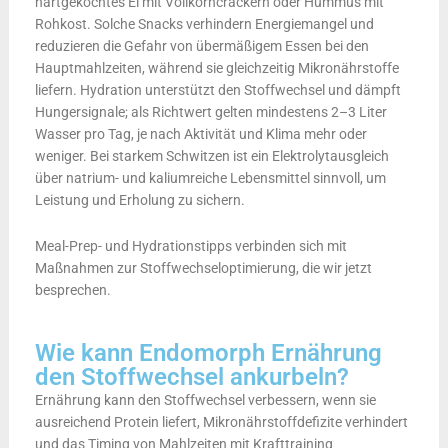
hartgekochtes Ei mit Vollkorncrackern oder Hummus mit
Rohkost. Solche Snacks verhindern Energiemangel und
reduzieren die Gefahr von übermäßigem Essen bei den
Hauptmahlzeiten, während sie gleichzeitig Mikronährstoffe
liefern. Hydration unterstützt den Stoffwechsel und dämpft
Hungersignale; als Richtwert gelten mindestens 2–3 Liter
Wasser pro Tag, je nach Aktivität und Klima mehr oder
weniger. Bei starkem Schwitzen ist ein Elektrolytausgleich
über natrium- und kaliumreiche Lebensmittel sinnvoll, um
Leistung und Erholung zu sichern.
Meal-Prep- und Hydrationstipps verbinden sich mit
Maßnahmen zur Stoffwechseloptimierung, die wir jetzt
besprechen.
Wie kann Endomorph Ernährung
den Stoffwechsel ankurbeln?
Ernährung kann den Stoffwechsel verbessern, wenn sie
ausreichend Protein liefert, Mikronährstoffdefizite verhindert
und das Timing von Mahlzeiten mit Krafttraining