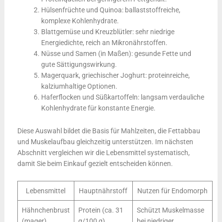
Hülsenfrüchte und Quinoa: ballaststoffreiche,
komplexe Kohlenhydrate.
Blattgemüse und Kreuzblütler: sehr niedrige
Energiedichte, reich an Mikronährstoffen.
Nüsse und Samen (in Maßen): gesunde Fette und
gute Sättigungswirkung.
Magerquark, griechischer Joghurt: proteinreiche,
kalziumhaltige Optionen.
Haferflocken und Süßkartoffeln: langsam verdauliche
Kohlenhydrate für konstante Energie.
Diese Auswahl bildet die Basis für Mahlzeiten, die Fettabbau
und Muskelaufbau gleichzeitig unterstützen. Im nächsten
Abschnitt vergleichen wir die Lebensmittel systematisch,
damit Sie beim Einkauf gezielt entscheiden können.
Lebensmittel
Hauptnährstoff
Nutzen für Endomorph
Hähnchenbrust
Protein (ca. 31
Schützt Muskelmasse
(mager)
g/100 g)
bei niedriger