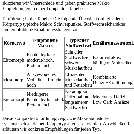
skizzieren wir Unterschiede und geben praktische Makro-
Empfehlungen in einer kompakten Tabelle.
Einführung in die Tabelle: Die folgende Übersicht ordnet jedem
Körpertyp typische Makro-Schwerpunkte, Stoffwechselcharakter
und empfohlene Ernährungsstrategie zu.
Empfohlene
Typischer
Körpertyp
Ernährungsstrategi
Makros
Stoffwechsel
Schneller
Kohlenhydrate
Stoffwechsel,
Kalorienfokus,
Ektomorph
moderat-hoch,
schwer
häufigere Mahlzeiten
Protein hoch
Muskelaufbau
Ausgewogenes
Effizienter
Kombinierte
Mesomorph
Verhältnis, Protein
Muskelaufbau
Defizit+Krafttraining
hoch
und Fettabbau
Neigung zu
Niedrigerer
Fettzunahme,
Moderates Defizit,
Endomorph
Kohlenhydratanteil,
langsamerer
Low-Carb-Ansätze
Protein hoch
Stoffwechsel
Diese kompakte Einordnung zeigt, wie Makronährstoffe
systematisch an deinen Körpertyp angepasst werden. Anschließend
erläutern wir konkrete Empfehlungen für jeden Typ.