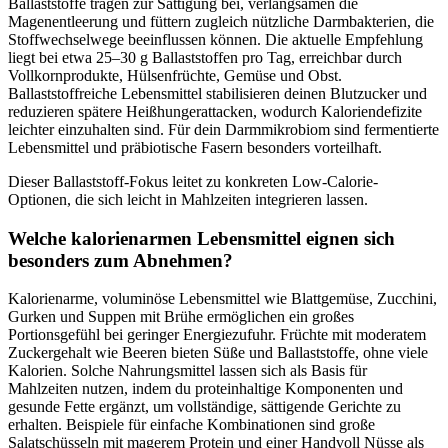
Ballaststoffe tragen zur Sättigung bei, verlangsamen die
Magenentleerung und füttern zugleich nützliche Darmbakterien, die
Stoffwechselwege beeinflussen können. Die aktuelle Empfehlung
liegt bei etwa 25–30 g Ballaststoffen pro Tag, erreichbar durch
Vollkornprodukte, Hülsenfrüchte, Gemüse und Obst.
Ballaststoffreiche Lebensmittel stabilisieren deinen Blutzucker und
reduzieren spätere Heißhungerattacken, wodurch Kaloriendefizite
leichter einzuhalten sind. Für dein Darmmikrobiom sind fermentierte
Lebensmittel und präbiotische Fasern besonders vorteilhaft.
Dieser Ballaststoff-Fokus leitet zu konkreten Low-Calorie-
Optionen, die sich leicht in Mahlzeiten integrieren lassen.
Welche kalorienarmen Lebensmittel eignen sich
besonders zum Abnehmen?
Kalorienarme, voluminöse Lebensmittel wie Blattgemüse, Zucchini,
Gurken und Suppen mit Brühe ermöglichen ein großes
Portionsgefühl bei geringer Energiezufuhr. Früchte mit moderatem
Zuckergehalt wie Beeren bieten Süße und Ballaststoffe, ohne viele
Kalorien. Solche Nahrungsmittel lassen sich als Basis für
Mahlzeiten nutzen, indem du proteinhaltige Komponenten und
gesunde Fette ergänzt, um vollständige, sättigende Gerichte zu
erhalten. Beispiele für einfache Kombinationen sind große
Salatschüsseln mit magerem Protein und einer Handvoll Nüsse als