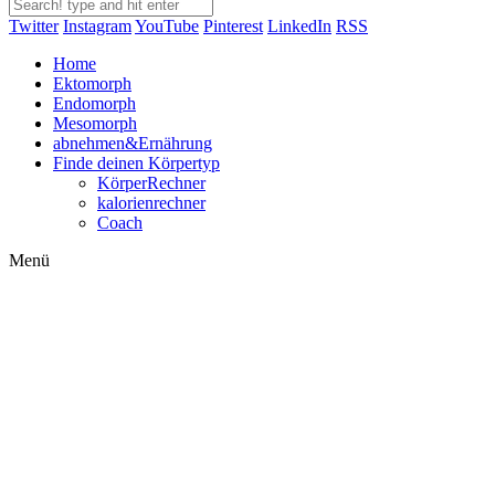
Twitter
Instagram
YouTube
Pinterest
LinkedIn
RSS
Home
Ektomorph
Endomorph
Mesomorph
abnehmen&Ernährung
Finde deinen Körpertyp
KörperRechner
kalorienrechner
Coach
Menü