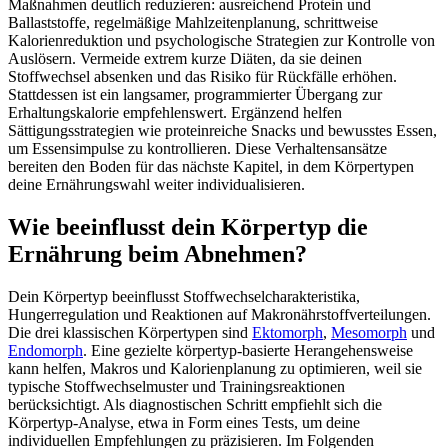
Maßnahmen deutlich reduzieren: ausreichend Protein und
Ballaststoffe, regelmäßige Mahlzeitenplanung, schrittweise
Kalorienreduktion und psychologische Strategien zur Kontrolle von
Auslösern. Vermeide extrem kurze Diäten, da sie deinen
Stoffwechsel absenken und das Risiko für Rückfälle erhöhen.
Stattdessen ist ein langsamer, programmierter Übergang zur
Erhaltungskalorie empfehlenswert. Ergänzend helfen
Sättigungsstrategien wie proteinreiche Snacks und bewusstes Essen,
um Essensimpulse zu kontrollieren. Diese Verhaltensansätze
bereiten den Boden für das nächste Kapitel, in dem Körpertypen
deine Ernährungswahl weiter individualisieren.
Wie beeinflusst dein Körpertyp die
Ernährung beim Abnehmen?
Dein Körpertyp beeinflusst Stoffwechselcharakteristika,
Hungerregulation und Reaktionen auf Makronährstoffverteilungen.
Die drei klassischen Körpertypen sind
Ektomorph
,
Mesomorph
und
Endomorph
. Eine gezielte körpertyp-basierte Herangehensweise
kann helfen, Makros und Kalorienplanung zu optimieren, weil sie
typische Stoffwechselmuster und Trainingsreaktionen
berücksichtigt. Als diagnostischen Schritt empfiehlt sich die
Körpertyp-Analyse, etwa in Form eines Tests, um deine
individuellen Empfehlungen zu präzisieren. Im Folgenden