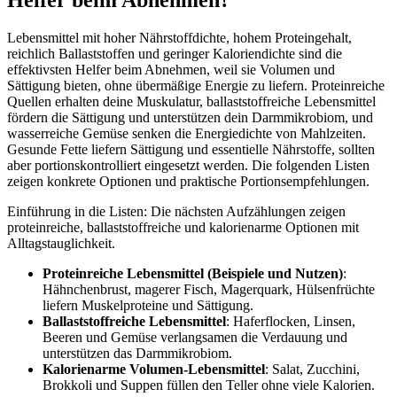
Helfer beim Abnehmen?
Lebensmittel mit hoher Nährstoffdichte, hohem Proteingehalt,
reichlich Ballaststoffen und geringer Kaloriendichte sind die
effektivsten Helfer beim Abnehmen, weil sie Volumen und
Sättigung bieten, ohne übermäßige Energie zu liefern. Proteinreiche
Quellen erhalten deine Muskulatur, ballaststoffreiche Lebensmittel
fördern die Sättigung und unterstützen dein Darmmikrobiom, und
wasserreiche Gemüse senken die Energiedichte von Mahlzeiten.
Gesunde Fette liefern Sättigung und essentielle Nährstoffe, sollten
aber portionskontrolliert eingesetzt werden. Die folgenden Listen
zeigen konkrete Optionen und praktische Portionsempfehlungen.
Einführung in die Listen: Die nächsten Aufzählungen zeigen
proteinreiche, ballaststoffreiche und kalorienarme Optionen mit
Alltagstauglichkeit.
Proteinreiche Lebensmittel (Beispiele und Nutzen)
:
Hähnchenbrust, magerer Fisch, Magerquark, Hülsenfrüchte
liefern Muskelproteine und Sättigung.
Ballaststoffreiche Lebensmittel
: Haferflocken, Linsen,
Beeren und Gemüse verlangsamen die Verdauung und
unterstützen das Darmmikrobiom.
Kalorienarme Volumen-Lebensmittel
: Salat, Zucchini,
Brokkoli und Suppen füllen den Teller ohne viele Kalorien.