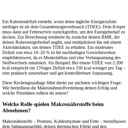
Ein Kaloriendefizit entsteht, wenn deine tägliche Energiezufuhr
niedriger ist als dein Gesamtenergieverbrauch (TDEE). Dein Körper
muss dann auf Fettreserven zurückgreifen, um den Energiebedarf zu
decken. Zur Berechnung ermittelst du zunächst deinen BMR, der
deinen Ruheenergiebedarf angibt, und multiplizierst ihn mit einem
Aktivitätsfaktor, um deinen TDEE zu erhalten. Ein moderates
Defizit von etwa 10–20 % ist für nachhaltigen Gewichtsverlust
empfehlenswert, da es Muskelabbau und eine Verlangsamung des
Stoffwechsels minimiert. Als Beispiel: Bei einem TDEE von 2.200
kcal entspricht ein 15%iges Defizit etwa 330 kcal weniger pro Tag –
eine praktisch umsetzbare und gut kontrollierbare Anpassung.
Diese Rechengrundlage führt direkt zur nächsten wichtigen Frage:
Wie beeinflusst die Makronährstoffverteilung deinen Erfolg und
welche Prioritäten solltest du setzen?
Welche Rolle spielen Makronährstoffe beim
Abnehmen?
Makronährstoffe – Proteine, Kohlenhydrate und Fette – beeinflussen
dein Sättigungsgefühl, deinen thermischen Effekt und den