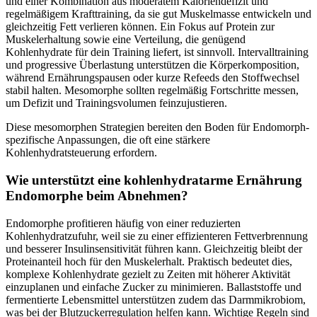
und einer Kombination aus moderatem Kaloriendefizit und
regelmäßigem Krafttraining, da sie gut Muskelmasse entwickeln und
gleichzeitig Fett verlieren können. Ein Fokus auf Protein zur
Muskelerhaltung sowie eine Verteilung, die genügend
Kohlenhydrate für dein Training liefert, ist sinnvoll. Intervalltraining
und progressive Überlastung unterstützen die Körperkomposition,
während Ernährungspausen oder kurze Refeeds den Stoffwechsel
stabil halten. Mesomorphe sollten regelmäßig Fortschritte messen,
um Defizit und Trainingsvolumen feinzujustieren.
Diese mesomorphen Strategien bereiten den Boden für Endomorph-
spezifische Anpassungen, die oft eine stärkere
Kohlenhydratsteuerung erfordern.
Wie unterstützt eine kohlenhydratarme Ernährung
Endomorphe beim Abnehmen?
Endomorphe profitieren häufig von einer reduzierten
Kohlenhydratzufuhr, weil sie zu einer effizienteren Fettverbrennung
und besserer Insulinsensitivität führen kann. Gleichzeitig bleibt der
Proteinanteil hoch für den Muskelerhalt. Praktisch bedeutet dies,
komplexe Kohlenhydrate gezielt zu Zeiten mit höherer Aktivität
einzuplanen und einfache Zucker zu minimieren. Ballaststoffe und
fermentierte Lebensmittel unterstützen zudem das Darmmikrobiom,
was bei der Blutzuckerregulation helfen kann. Wichtige Regeln sind