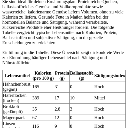
Sie sind ideal für deinen Ernährungsplan. Proteinreiche Quellen,
ballaststoffreiches Gemüse und Vollkornprodukte sowie
wasserreiche, kalorienarme Gemüse liefern Volumen, ohne zu viele
Kalorien zu liefern. Gesunde Fette in Maßen helfen bei der
hormonellen Balance und Sättigung, während verarbeitete,
zuckerreiche Produkte eher Heißhunger fördern. Die folgende
Tabelle vergleicht typische Lebensmittel nach Kalorien, Protein,
Ballaststoffen und subjektiver Sättigung, um dir gezielte
Entscheidungen zu erleichtern.
Einführung in die Tabelle: Diese Übersicht zeigt dir konkrete Werte
zur Einordnung häufiger Lebensmittel nach Sättigung und
Nährstoffdichte.
Kalorien
Protein
Ballaststoffe
Lebensmittel
Sättigungsindex
(pro 100 g)
(g)
(g)
Hähnchenbrust
165
31
0
Hoch
(gegart)
Haferflocken
389
17
10
Mittel
(trocken)
Brokkoli
35
2.8
3
Hoch
(gedämpft)
Magerquark
67
12
0
Hoch
Linsen
116
9
8
Hoch