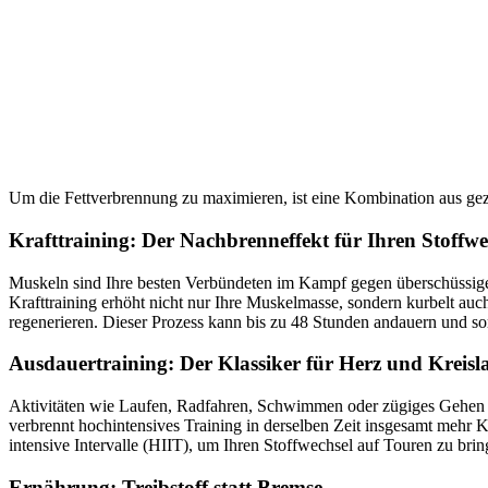
Um die Fettverbrennung zu maximieren, ist eine Kombination aus g
Krafttraining: Der Nachbrenneffekt für Ihren Stoffwe
Muskeln sind Ihre besten Verbündeten im Kampf gegen überschüssiges 
Krafttraining erhöht nicht nur Ihre Muskelmasse, sondern kurbelt auc
regenerieren. Dieser Prozess kann bis zu 48 Stunden andauern und so
Ausdauertraining: Der Klassiker für Herz und Kreisl
Aktivitäten wie Laufen, Radfahren, Schwimmen oder zügiges Gehen si
verbrennt hochintensives Training in derselben Zeit insgesamt mehr K
intensive Intervalle (HIIT), um Ihren Stoffwechsel auf Touren zu brin
Ernährung: Treibstoff statt Bremse