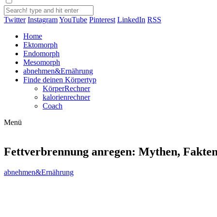
Twitter
Instagram
YouTube
Pinterest
LinkedIn
RSS
Home
Ektomorph
Endomorph
Mesomorph
abnehmen&Ernährung
Finde deinen Körpertyp
KörperRechner
kalorienrechner
Coach
Menü
Fettverbrennung anregen: Mythen, Fakten 
abnehmen&Ernährung