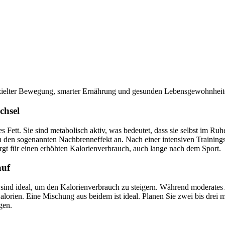
ezielter Bewegung, smarter Ernährung und gesunden Lebensgewohnheit
chsel
Fett. Sie sind metabolisch aktiv, was bedeutet, dass sie selbst im R
h den sogenannten Nachbrenneffekt an. Nach einer intensiven Trainingse
rgt für einen erhöhten Kalorienverbrauch, auch lange nach dem Sport.
auf
nd ideal, um den Kalorienverbrauch zu steigern. Während moderates Au
alorien. Eine Mischung aus beidem ist ideal. Planen Sie zwei bis drei
gen.